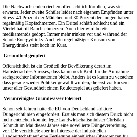
Die Nachwachsenden riechen offensichtlich förmlich, was sie
erwartet. Jeder zweite Schüler leidet nach eigenem Empfinden unter
Stress. 40 Prozent der Mädchen und 30 Prozent der Jungen haben
regelmäßig Kopfschmerzen. Ein Drittel schläft schlecht und ein
Viertel hat oft Bauchschmerzen. Auch hier wird bereits
medikamentös gedopt. Immer mehr trinken vor und während der
Schule Energydrinks. Auch ein regelmäßiger Konsum von
Energydrinks steht hoch im Kurs.
Gesundheit geopfert
Offensichtlich ist ein Großteil der Bevölkerung derart im
Hamsterrad des Stresses, dass kaum noch Kraft für die Aufnahme
sachgerechter Informationen bleibt. Anders ist es kaum zu verstehen,
dass gerade wieder Politiker gewählt wurden, die erst vor kurzem
unser aller Gesundheit einem Roulettespiel ausgeliefert haben.
Verunreinigtes Grundwasser toleriert
Schon seit Jahren hatte die EU von Deutschland striktere
Düngerichtlinien eingefordert. Erst als man sich diesem Druck nicht
mehr entziehen konnte, legte Landwirtschaftsminister Christian
Schmidt im Mai dieses Jahres eine novellierte Düngeverordnung
vor. Die verzichtete aber im Interesse der industriellen
Landwirtschaft auf eine Festlegung einheitlicher Obergrenzen für